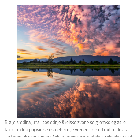
Bila je sredina juna i poslednje školsko zvone se gromko oglasilo.
Na mom licu pojavio se osmeh koji je vredeo više od milion dolara.