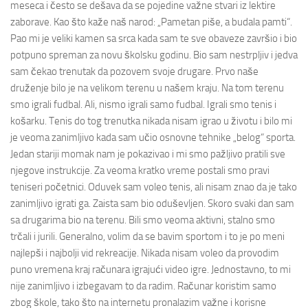
meseca i često se dešava da se pojedine važne stvari iz lektire
zaborave. Kao što kaže naš narod: „Pametan piše, a budala pamti“.
Pao mi je veliki kamen sa srca kada sam te sve obaveze završio i bio
potpuno spreman za novu školsku godinu. Bio sam nestrpljiv i jedva
sam čekao trenutak da pozovem svoje drugare. Prvo naše
druženje bilo je na velikom terenu u našem kraju. Na tom terenu
smo igrali fudbal. Ali, nismo igrali samo fudbal. Igrali smo tenis i
košarku. Tenis do tog trenutka nikada nisam igrao u životu i bilo mi
je veoma zanimljivo kada sam učio osnovne tehnike „belog“ sporta.
Jedan stariji momak nam je pokazivao i mi smo pažljivo pratili sve
njegove instrukcije. Za veoma kratko vreme postali smo pravi
teniseri početnici. Oduvek sam voleo tenis, ali nisam znao da je tako
zanimljivo igrati ga. Zaista sam bio oduševljen. Skoro svaki dan sam
sa drugarima bio na terenu. Bili smo veoma aktivni, stalno smo
trčali i jurili. Generalno, volim da se bavim sportom i to je po meni
najlepši i najbolji vid rekreacije. Nikada nisam voleo da provodim
puno vremena kraj računara igrajući video igre. Jednostavno, to mi
nije zanimljivo i izbegavam to da radim. Računar koristim samo
zbog škole, tako što na internetu pronalazim važne i korisne