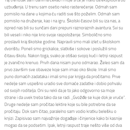
Taj trenutak sam danima čekao i moje srce je htelo da eksplodira od
uzbuđenja. U trenu sam osetio neko rasterećenje. Odmah sam
pomislio na dane u kojima ću raditi sve što poželim. Odmah sam
pomislio na druženje, kao i na igru. Školski časovi bili su iza nas, a
ispred nas bili su sunčani dani prepuni raznoraznih avantura. Svi su
bili veseli i niko nije krio svoje raspoloženje. Simbolično smo
proslavili kraj školske godine. Napravili smo mali izlet u školskom
dvorištu. Poneli smo grickalice, slatkiše i sokove i poslužili smo
čitavu školu. Nakon toga, svako je otišao svojoj kući i letnji raspust
je zvanično krenuo. Prvih dana nisam puno odmarao. Želeo sam da
prvo završim sve obaveze koje sam imao oko škole. Imali smo
puno domaćih zadataka i imali smo par knjiga da pročitamo. Prve
nedelje sam uspešno uradio sve domaće zadatke i dobio pohvalu
od svojih roditelja. Oni su rekli da je to jako odgovorno sa moje
strane i da uvek treba tako da se radi. „Gvožđe se kuje dok je vruće“.
Druge nedelje sam pročitao lektire koje su bile potrebne da se
pročitaju. Dok sam čitao, paralelno sam vodio kratku belešku o
knjizi. Zapisivao sam najvažnije događaje i činjenice kako bi kasnije
mogao da se podsetim. Ipak, letnji raspust traje nešto više od dva