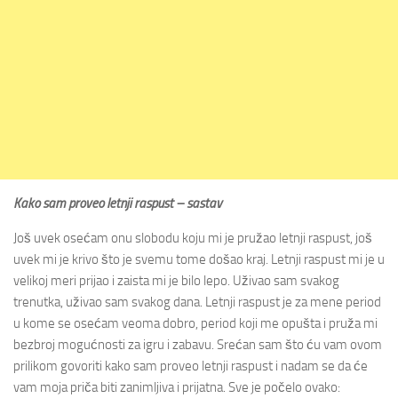
Kako sam proveo letnji raspust – sastav
Još uvek osećam onu slobodu koju mi je pružao letnji raspust, još
uvek mi je krivo što je svemu tome došao kraj. Letnji raspust mi je u
velikoj meri prijao i zaista mi je bilo lepo. Uživao sam svakog
trenutka, uživao sam svakog dana. Letnji raspust je za mene period
u kome se osećam veoma dobro, period koji me opušta i pruža mi
bezbroj mogućnosti za igru i zabavu. Srećan sam što ću vam ovom
prilikom govoriti kako sam proveo letnji raspust i nadam se da će
vam moja priča biti zanimljiva i prijatna. Sve je počelo ovako: