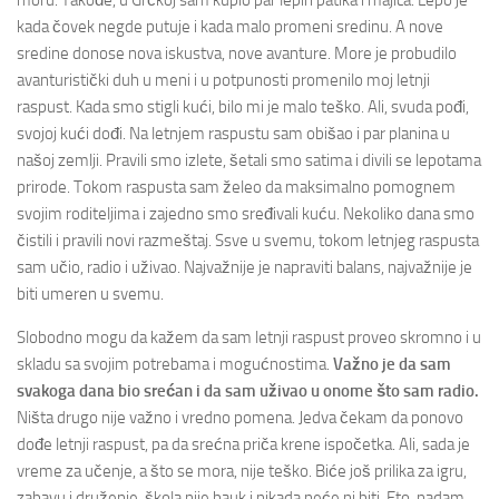
moru. Takođe, u Grčkoj sam kupio par lepih patika i majica. Lepo je
kada čovek negde putuje i kada malo promeni sredinu. A nove
sredine donose nova iskustva, nove avanture. More je probudilo
avanturistički duh u meni i u potpunosti promenilo moj letnji
raspust. Kada smo stigli kući, bilo mi je malo teško. Ali, svuda pođi,
svojoj kući dođi. Na letnjem raspustu sam obišao i par planina u
našoj zemlji. Pravili smo izlete, šetali smo satima i divili se lepotama
prirode. Tokom raspusta sam želeo da maksimalno pomognem
svojim roditeljima i zajedno smo sređivali kuću. Nekoliko dana smo
čistili i pravili novi razmeštaj. Ssve u svemu, tokom letnjeg raspusta
sam učio, radio i uživao. Najvažnije je napraviti balans, najvažnije je
biti umeren u svemu.
Slobodno mogu da kažem da sam letnji raspust proveo skromno i u
skladu sa svojim potrebama i mogućnostima.
Važno je da sam
svakoga dana bio srećan i da sam uživao u onome što sam radio.
Ništa drugo nije važno i vredno pomena. Jedva čekam da ponovo
dođe letnji raspust, pa da srećna priča krene ispočetka. Ali, sada je
vreme za učenje, a što se mora, nije teško. Biće još prilika za igru,
zabavu i druženje, škola nije bauk i nikada neće ni biti. Eto, nadam