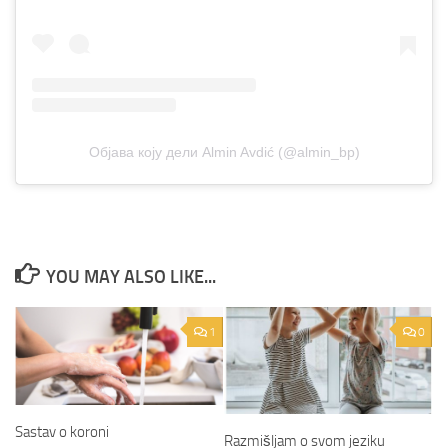
Објава коју дели Almin Avdić (@almin_bp)
YOU MAY ALSO LIKE...
1
0
Sastav o koroni
Razmišljam o svom jeziku