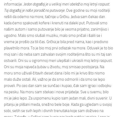
informacije.
Jedan događaj je u velikoj meri obeležio moj letnji raspust.
Taj događaj je naše porodično putovanje.
Ove godine su moji roditelji
rešili da odemo na more, tačnije u Grčku. Jedva sam čekao dan
kada ćemo spakovati kofere i krenuti na daleki put. Putovali smo
našim autom i samo putovanje bilo je veoma prijatno, zanimljivo i
ugodno. Malo smo slušali muziku, malo smo pričali i šalili se i
vreme je prošlo za tili čas. Grčka je bila pred nama, kao i predivno
plavetnilo mora. To je bio moj prvi odlazak na more. Oduvek je to bio
moj san i do neba sam zahvalan svojim roditeljima što su mi taj san
ostvarili. Oni su u ogromnoj meri ulepšali i ukrasili moj letnji raspust.
Oni su moja najveća ljubav u životu, moj smisao postojanja. Na
moru smo uživali čitavih deset dana i bilo mi je krivo što nismo
malo duže ostali. Ali, važno je da smo odmorili i da smo se lepo
proveli. Po ceo dan sam se sunčao i kupao, čak sam igrao i odbojku
na pesku. Na moru sam stekao i nove prijatelje. Sve u svemu, bilo
mi je jako lepo. Za uspomenu kupio sam jedan mali, divni suvenir. U
pitanju je plišani meda, snežno bele boje. Kada ga ugledam u svojoj
sobi, setih se svih lepih i divnih trenutaka koje sam doživeo na