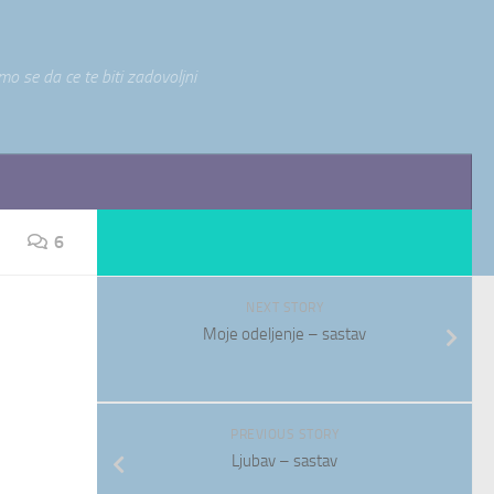
o se da ce te biti zadovoljni
6
NEXT STORY
Moje odeljenje – sastav
PREVIOUS STORY
Ljubav – sastav