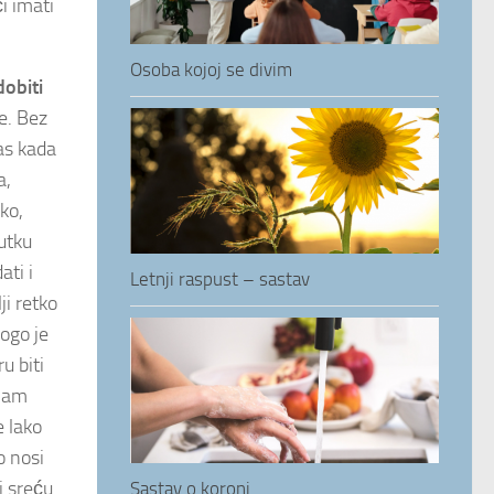
či imati
Osoba kojoj se divim
dobiti
e. Bez
nas kada
a,
ko,
utku
ati i
Letnji raspust – sastav
ji retko
nogo je
u biti
 nam
e lako
o nosi
i sreću.
Sastav o koroni