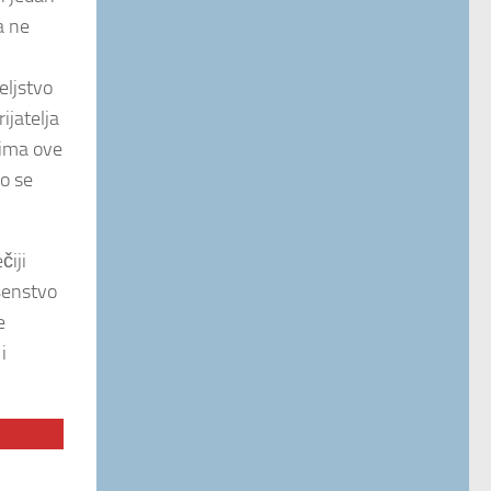
a ne
eljstvo
ijatelja
dima ove
mo se
čiji
ršenstvo
e
i