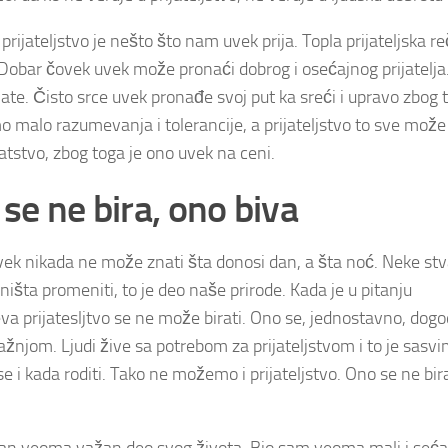
prijateljstvo je nešto što nam uvek prija. Topla prijateljska re
u. Dobar čovek uvek može pronaći dobrog i osećajnog prijatelja
late. Čisto srce uvek pronađe svoj put ka sreći i upravo zbog 
mo malo razumevanja i tolerancije, a prijateljstvo to sve može 
atstvo, zbog toga je ono uvek na ceni.
 se ne bira, ono biva
ek nikada ne može znati šta donosi dan, a šta noć. Neke stv
šta promeniti, to je deo naše prirode. Kada je u pitanju
jeva prijatesljtvo se ne može birati. Ono se, jednostavno, dogo
 pažnjom. Ljudi žive sa potrebom za prijateljstvom i to je sasv
e i kada roditi. Tako ne možemo i prijateljstvo. Ono se ne bir