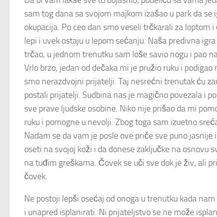
Da bi vam lakše sve to objasnio, podeliću sa vama j
sam tog dana sa svojom majkom izašao u park da se i
okupacija. Po ceo dan smo veseli trčkarali za loptom i 
lepi i uvek ostaju u lepom sećanju. Naša predivna igr
trčao, u jednom trenutku sam loše savio nogu i pao na
Vrlo brzo, jedan od dečaka mi je pružio ruku i podiga
smo nerazdvojni prijatelji. Taj nesrećni trenutak ću 
postali prijatelji. Sudbina nas je magično povezala i 
sve prave ljudske osobine. Niko nije prišao da mi pom
ruku i pomogne u nevolji. Zbog toga sam izuetno srećan
Nadam se da vam je posle ove priče sve puno jasnije i 
oseti na svojoj koži i da donese zaključke na osnovu svo
na tuđim greškama. Čovek se uči sve dok je živ, ali prij
čovek.
Ne postoji lepši osećaj od onoga u trenutku kada nam s
i unapred isplanirati. Ni prijateljstvo se ne može isplani