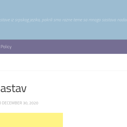
astave iz srpskog jezika, pokrili smo razne teme sa mnogo sastava nadam
 Policy
sastav
D
DECEMBER 30, 2020