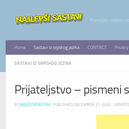
Skip to content
Pronadjite najlepse s
Home
Sastavi iz srpskog jezika
CONTACT
Privacy
SASTAVI IZ SRPSKOG JEZIKA
Prijateljstvo – pismeni 
BY
NAJLEPSISASTAVI
· PUBLISHED
DECEMBER 27, 2020
· UPDATE