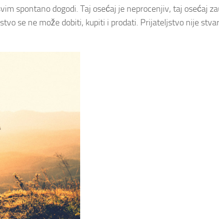
asvim spontano dogodi. Taj osećaj je neprocenjiv, taj osećaj z
stvo se ne može dobiti, kupiti i prodati. Prijateljstvo nije stvar