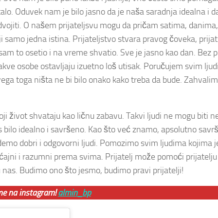
alo. Oduvek nam je bilo jasno da je naša saradnja idealna i d
zdvojiti. O našem prijateljsvu mogu da pričam satima, danima,
amo jedna istina. Prijateljstvo stvara pravog čoveka, prijat
sam to osetio i na vreme shvatio. Sve je jasno kao dan. Bez pr
Takve osobe ostavljaju izuetno loš utisak. Poručujem svim lju
z svega toga ništa ne bi bilo onako kako treba da bude. Zahvali
i život shvataju kao ličnu zabavu. Takvi ljudi ne mogu biti ne
o nas bilo idealno i savršeno. Kao što već znamo, apsolutno sav
udemo dobri i odgovorni ljudi. Pomozimo svim ljudima kojima j
ajni i razumni prema svima. Prijatelj može pomoći prijatelju 
u nas. Budimo ono što jesmo, budimo pravi prijatelji!
me na instagram!
almin_bp