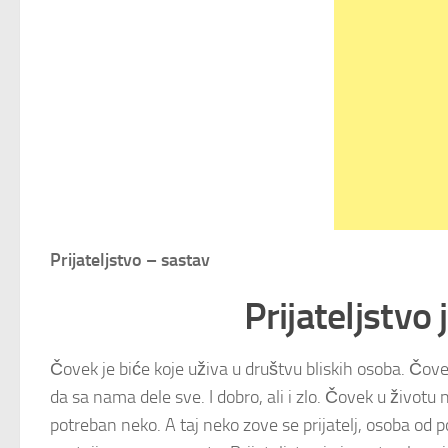
Prijateljstvo – sastav
Prijateljstvo
Čovek je biće koje uživa u društvu bliskih osoba. Čovek 
da sa nama dele sve. I dobro, ali i zlo. Čovek u živo
potreban neko. A taj neko zove se prijatelj, osoba od 