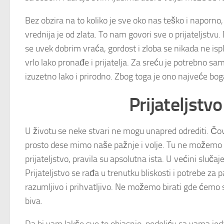
Bez obzira na to koliko je sve oko nas teško i naporno, 
vrednija je od zlata. To nam govori sve o prijateljstv
se uvek dobrim vraća, gordost i zloba se nikada ne isp
vrlo lako pronađe i prijatelja. Za sreću je potrebno sa
izuzetno lako i prirodno. Zbog toga je ono najveće bog
Prijateljstvo
U životu se neke stvari ne mogu unapred odrediti. Čov
prosto dese mimo naše pažnje i volje. Tu ne možemo ni
prijateljstvo, pravila su apsolutna ista. U većini sluča
Prijateljstvo se rađa u trenutku bliskosti i potrebe za
razumljivo i prihvatljivo. Ne možemo birati gde ćemo s
biva.