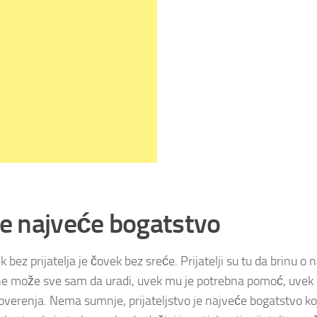
 je najveće bogatstvo
bez prijatelja je čovek bez sreće. Prijatelji su tu da brinu o 
tu ne može sve sam da uradi, uvek mu je potrebna pomoć, uvek
poverenja. Nema sumnje, prijateljstvo je najveće bogatstvo ko