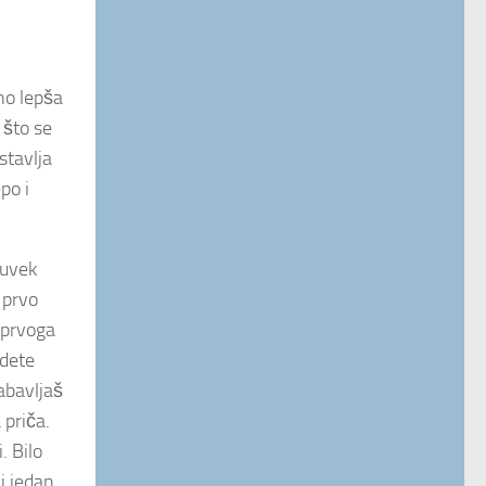
uno lepša
 što se
stavlja
po i
duvek
 prvo
e prvoga
 dete
abavljaš
 priča.
. Bilo
i jedan