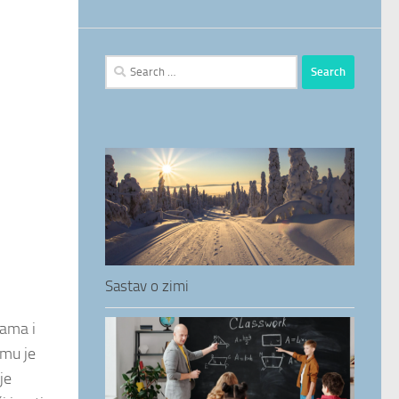
Search
for:
Sastav o zimi
nama i
 mu je
je