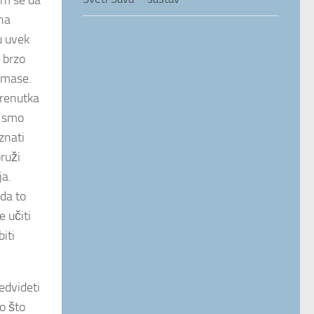
am se da
na
u uvek
 brzo
rimase.
trenutka
o smo
znati
ruži
ja.
ada to
e učiti
biti
edvideti
no što