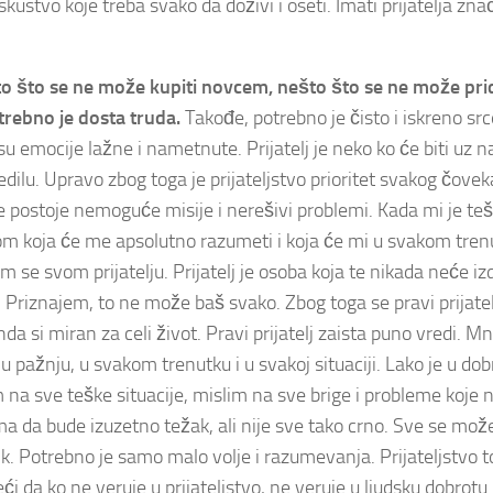
skustvo koje treba svako da doživi i oseti. Imati prijatelja zna
što što se ne može kupiti novcem, nešto što se ne može pri
trebno je dosta truda.
Takođe, potrebno je čisto i iskreno src
 su emocije lažne i nametnute. Prijatelj je neko ko će biti uz 
dilu. Upravo zbog toga je prijateljstvo prioritet svakog čovek
e postoje nemoguće misije i nerešivi problemi. Kada mi je teš
m koja će me apsolutno razumeti i koja će mi u svakom tren
se svom prijatelju. Prijatelj je osoba koja te nikada neće izd
Priznajem, to ne može baš svako. Zbog toga se pravi prijatel
da si miran za celi život. Pravi prijatelj zaista puno vredi. M
 pažnju, u svakom trenutku i u svakoj situaciji. Lako je u dobr
im na sve teške situacije, mislim na sve brige i probleme koje
a da bude izuzetno težak, ali nije sve tako crno. Sve se mož
ik. Potrebno je samo malo volje i razumevanja. Prijateljstvo t
i da ko ne veruje u prijateljstvo, ne veruje u ljudsku dobrotu 