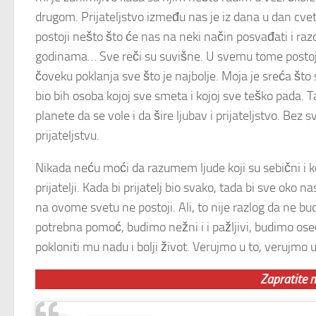
drugom. Prijateljstvo između nas je iz dana u dan cvet
postoji nešto što će nas na neki način posvađati i ra
godinama… Sve reči su suvišne. U svemu tome postoji s
čoveku poklanja sve što je najbolje. Moja je sreća što 
bio bih osoba kojoj sve smeta i kojoj sve teško pada. 
planete da se vole i da šire ljubav i prijateljstvo. Be
prijateljstvu.
Nikada neću moći da razumem ljude koji su sebični i koj
prijatelji. Kada bi prijatelj bio svako, tada bi sve ok
na ovome svetu ne postoji. Ali, to nije razlog da ne b
potrebna pomoć, budimo nežni i i pažljivi, budimo oseć
pokloniti mu nadu i bolji život. Verujmo u to, verujmo 
Zapratite 