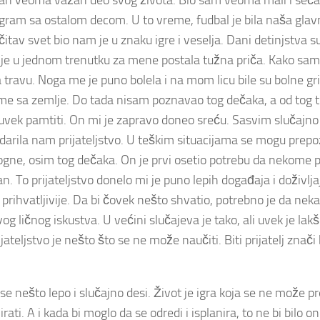
edan veoma važan deo svog života. Bio sam veoma mali i seć
gram sa ostalom decom. U to vreme, fudbal je bila naša glav
čitav svet bio nam je u znaku igre i veselja. Dani detinjstva s
a je u jednom trenutku za mene postala tužna priča. Kako sam
 travu. Noga me je puno bolela i na mom licu bile su bolne g
o me sa zemlje. Do tada nisam poznavao tog dečaka, a od tog 
zauvek pamtiti. On mi je zapravo doneo sreću. Sasvim slučajn
podarila nam prijateljstvo. U teškim situacijama se mogu prepo
ogne, osim tog dečaka. On je prvi osetio potrebu da nekome p
. To prijateljstvo donelo mi je puno lepih događaja i doživlja
prihvatljivije. Da bi čovek nešto shvatio, potrebno je da nek
g ličnog iskustva. U većini slučajeva je tako, ali uvek je lakš
ateljstvo je nešto što se ne može naučiti. Biti prijatelj znači 
e nešto lepo i slučajno desi. Život je igra koja se ne može pr
rati. A i kada bi moglo da se odredi i isplanira, to ne bi bilo o