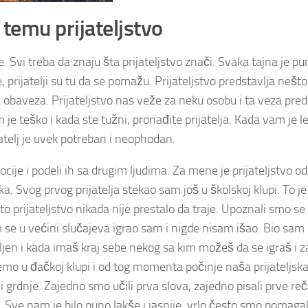
 temu prijateljstvo
e. Svi treba da znaju šta prijateljstvo znači. Svaka tajna je p
e, prijatelji su tu da se pomažu. Prijateljstvo predstavlja nešto
a obaveza. Prijateljstvo nas veže za neku osobu i ta veza pred
 je teško i kada ste tužni, pronađite prijatelja. Kada vam je le
jatelj je uvek potreban i neophodan.
cije i podeli ih sa drugim ljudima. Za mene je prijateljstvo o
. Svog prvog prijatelja stekao sam još u školskoj klupi. To je
, to prijateljstvo nikada nije prestalo da traje. Upoznali smo s
 se u većini slučajeva igrao sam i nigde nisam išao. Bio sam
mljen i kada imaš kraj sebe nekog sa kim možeš da se igraš i z
emo u đačkoj klupi i od tog momenta počinje naša prijateljska
grdnje. Zajedno smo učili prva slova, zajedno pisali prve reči
. Sve nam je bilo puno lakše i jasnije, vrlo često smo pomagal