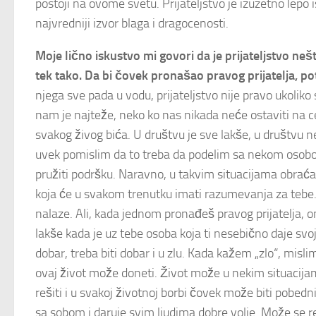
postoji na ovome svetu. Prijateljstvo je izuzetno lepo i
najvredniji izvor blaga i dragocenosti.
Moje lično iskustvo mi govori da je prijateljstvo ne
tek tako. Da bi čovek pronašao pravog prijatelja, po
njega sve pada u vodu, prijateljstvo nije pravo ukoliko
nam je najteže, neko ko nas nikada neće ostaviti na ce
svakog živog bića. U društvu je sve lakše, u društvu n
uvek pomislim da to treba da podelim sa nekom osobo
pružiti podršku. Naravno, u takvim situacijama obraćam 
koja će u svakom trenutku imati razumevanja za tebe. 
nalaze. Ali, kada jednom pronađeš pravog prijatelja, on
lakše kada je uz tebe osoba koja ti nesebično daje svoju
dobar, treba biti dobar i u zlu. Kada kažem „zlo“, misl
ovaj život može doneti. Život može u nekim situacijam
rešiti i u svakoj životnoj borbi čovek može biti pobedn
sa sobom i daruje svim ljudima dobre volje. Može se reć