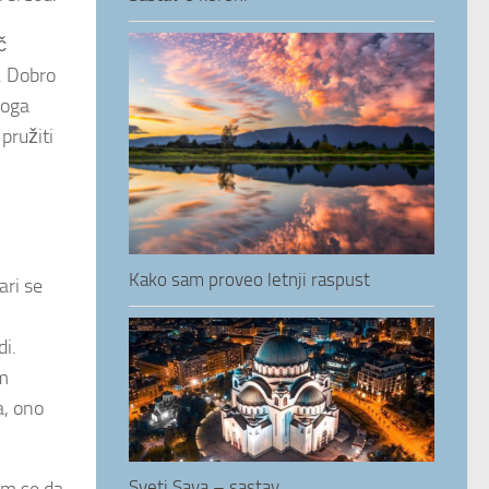
č
. Dobro
toga
pružiti
Kako sam proveo letnji raspust
ari se
di.
im
a, ono
Sveti Sava – sastav