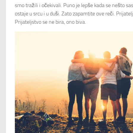
smo tražili i očekivali. Puno je lepše kada se nešto s
ostaje u srcu i u duši. Zato zapamtite ove reči. Prijatelj
Prijateljstvo se ne bira, ono biva.