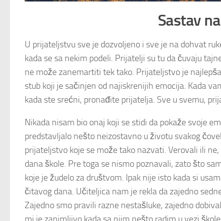
Sastav na
U prijateljstvu sve je dozvoljeno i sve je na dohvat ruk
kada se sa nekim podeli. Prijatelji su tu da čuvaju tajn
ne može zanemartiti tek tako. Prijateljstvo je najlepš
stub koji je sačinjen od najiskrenijih emocija. Kada vam
kada ste srećni, pronađite prijatelja. Sve u svemu, pri
Nikada nisam bio onaj koji se stidi da pokaže svoje emo
predstavljalo nešto neizostavno u životu svakog čoveka
prijateljstvo koje se može tako nazvati. Verovali ili ne
dana škole. Pre toga se nismo poznavali, zato što sam
koje je žudelo za društvom. Ipak nije isto kada si usa
čitavog dana. Učiteljica nam je rekla da zajedno sedn
Zajedno smo pravili razne nestašluke, zajedno dobivali 
mi je zanimljivo kada sa njim nešto radim u vezi škole